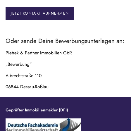
t
f
e
JETZT KONTAKT AUFNEHMEN
l
d
Oder sende Deine Bewerbungsunterlagen an:
Pietrek & Partner Immobilien GbR
„Bewerbung“
Albrechtstraße 110
06844 Dessau-Roßlau
Geprüfter Immobilienmakler (DFI)