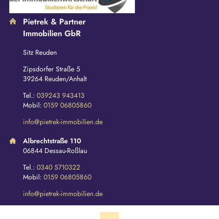
Pietrek & Partner
Immobilien GbR
Sitz Reuden
Zipsdorfer Straße 5
39264 Reuden/Anhalt
Tel.:
039243 943413
Mobil:
0159 06805860
info@pietrek-immobilien.de
Albrechtstraße 110
06844 Dessau-Roßlau
Tel.:
0340 5710322
Mobil:
0159 06805860
info@pietrek-immobilien.de