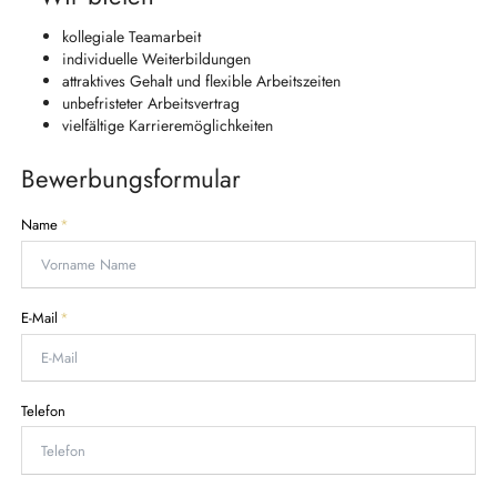
kollegiale Teamarbeit
individuelle Weiterbildungen
attraktives Gehalt und flexible Arbeitszeiten
unbefristeter Arbeitsvertrag
vielfältige Karrieremöglichkeiten
Bewerbungsformular
P
Name
*
f
l
i
c
P
E-Mail
*
h
f
t
l
f
i
e
c
Telefon
l
h
d
t
f
e