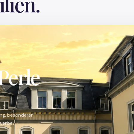
lien.
Perle
ung, besonderer
werbe.