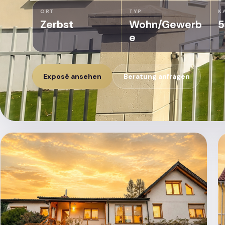
ORT
TYP
K
Zerbst
Wohn/Gewerb
5
e
Exposé ansehen
Beratung anfragen