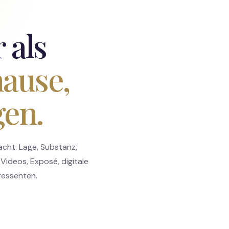
 als
hause,
en.
acht: Lage, Substanz,
Videos, Exposé, digitale
ressenten.