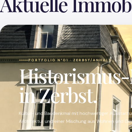
Aktuelle Immobi
PORTFOLIO N°01 · ZERBST/ANHALT
Historismus-
in Zerbst.
Kultur- und Baudenkmal mit hochwertiger Ausstatt
Architektur und einer Mischung aus Wohnen und Ge