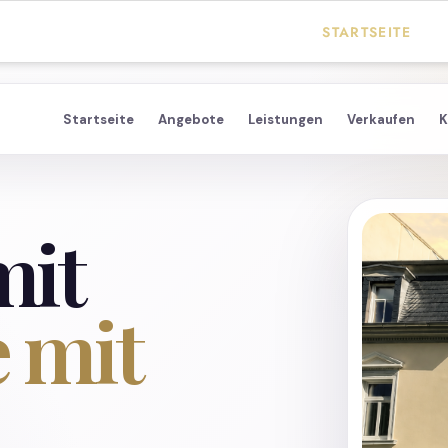
STARTSEITE
immobilienmakler-c
Startseite
Angebote
Leistungen
Verkaufen
K
immobilienmakler-o
Immobilienmakler 
Immobilienmakler D
mit
Immobilie verkaufe
Immobilie verkaufe
 mit
Objekt News