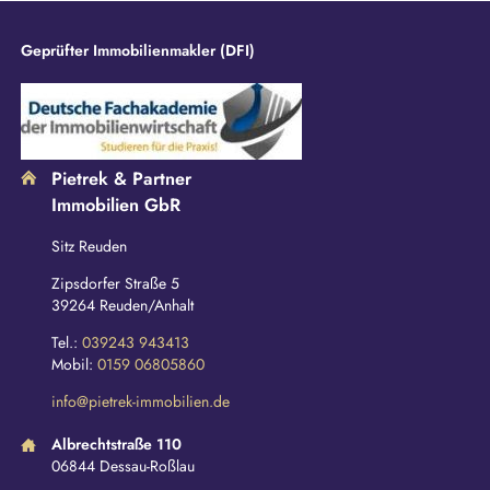
Geprüfter Immobilienmakler (DFI)
Pietrek & Partner
Immobilien GbR
Sitz Reuden
Zipsdorfer Straße 5
39264 Reuden/Anhalt
Tel.:
039243 943413
Mobil:
0159 06805860
info@pietrek-immobilien.de
Albrechtstraße 110
06844 Dessau-Roßlau