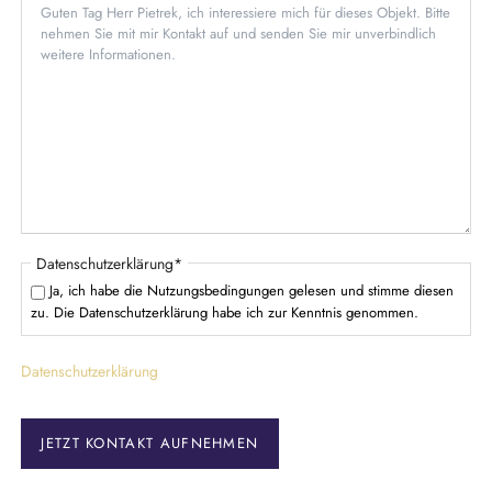
t
l
f
i
e
c
l
h
d
t
f
e
l
d
P
Datenschutzerklärung
*
f
Ja, ich habe die Nutzungsbedingungen gelesen und stimme diesen
l
zu. Die Datenschutzerklärung habe ich zur Kenntnis genommen.
i
c
Datenschutzerklärung
h
t
f
e
JETZT KONTAKT AUFNEHMEN
l
d