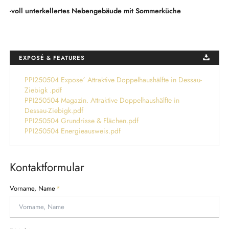
-voll unterkellertes Nebengebäude mit Sommerküche
EXPOSÉ & FEATURES
PPI250504 Expose´ Attraktive Doppelhaushälfte in Dessau-
Ziebigk .pdf
PPI250504 Magazin. Attraktive Doppelhaushälfte in
Dessau-Ziebigk.pdf
PPI250504 Grundrisse & Flächen.pdf
PPI250504 Energieausweis.pdf
Kontaktformular
P
Vorname, Name
*
f
l
i
c