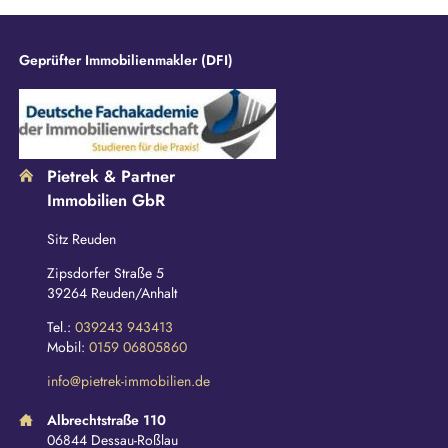
d
Geprüfter Immobilienmakler (DFI)
Pietrek & Partner
Immobilien GbR
Sitz Reuden
Zipsdorfer Straße 5
39264 Reuden/Anhalt
Tel.:
039243 943413
Mobil:
0159 06805860
info@pietrek-immobilien.de
Albrechtstraße 110
06844 Dessau-Roßlau