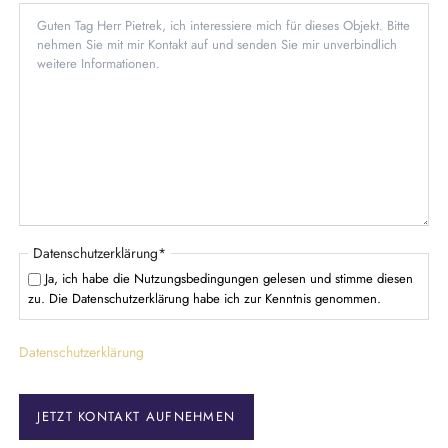
f
d
t
l
f
i
e
c
l
h
d
t
f
e
l
d
P
Datenschutzerklärung
*
f
Ja, ich habe die Nutzungsbedingungen gelesen und stimme diesen
l
zu. Die Datenschutzerklärung habe ich zur Kenntnis genommen.
i
c
Datenschutzerklärung
h
t
f
e
JETZT KONTAKT AUFNEHMEN
l