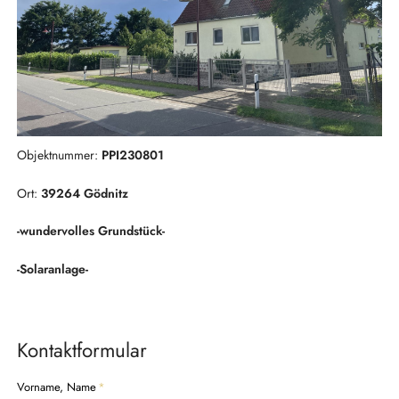
Objektnummer:
PPI230801
Ort:
39264 Gödnitz
-wundervolles Grundstück-
-Solaranlage-
Kontaktformular
P
Vorname, Name
*