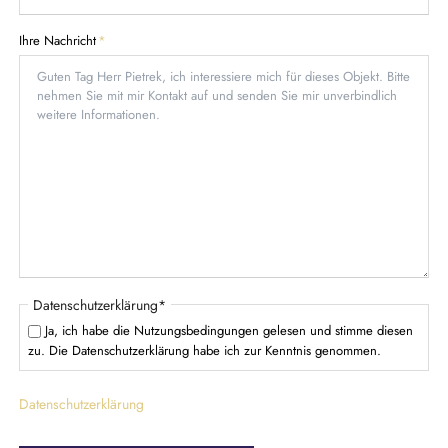
f
i
e
c
P
Ihre Nachricht
*
l
h
f
d
t
l
f
i
e
c
l
h
d
t
f
e
l
d
P
Datenschutzerklärung
*
f
Ja, ich habe die Nutzungsbedingungen gelesen und stimme diesen
l
zu. Die Datenschutzerklärung habe ich zur Kenntnis genommen.
i
c
Datenschutzerklärung
h
t
f