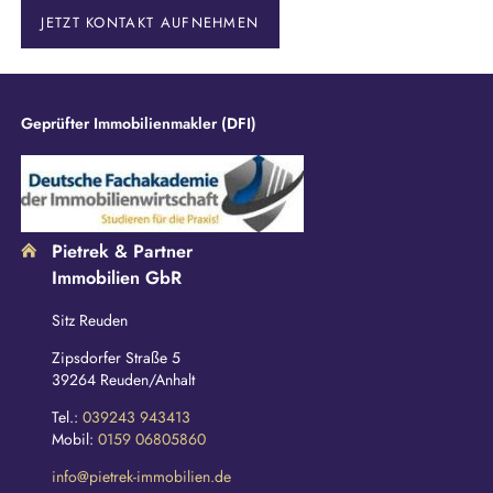
e
JETZT KONTAKT AUFNEHMEN
l
d
Geprüfter Immobilienmakler (DFI)
Pietrek & Partner
Immobilien GbR
Sitz Reuden
Zipsdorfer Straße 5
39264 Reuden/Anhalt
Tel.:
039243 943413
Mobil:
0159 06805860
info@pietrek-immobilien.de