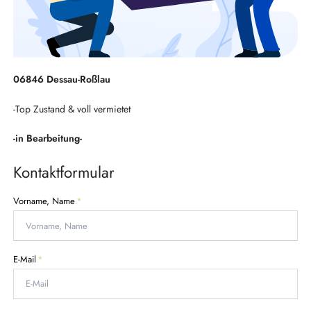
06846 Dessau-Roßlau
-Top Zustand & voll vermietet
-in Bearbeitung-
Kontaktformular
P
Vorname, Name
*
f
l
i
c
P
E-Mail
*
h
f
t
l
f
i
e