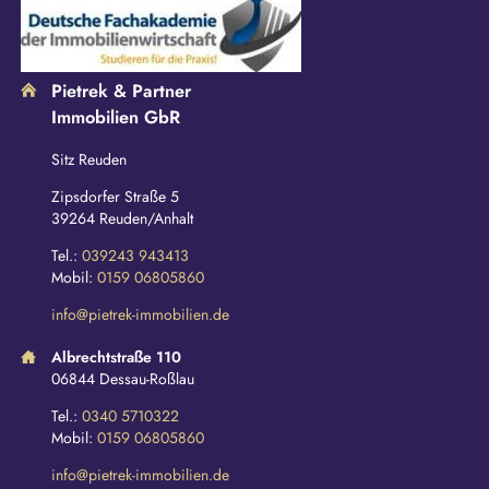
Pietrek & Partner
Immobilien GbR
Sitz Reuden
Zipsdorfer Straße 5
39264 Reuden/Anhalt
Tel.:
039243 943413
Mobil:
0159 06805860
info@pietrek-immobilien.de
Albrechtstraße 110
06844 Dessau-Roßlau
Tel.:
0340 5710322
Mobil:
0159 06805860
info@pietrek-immobilien.de