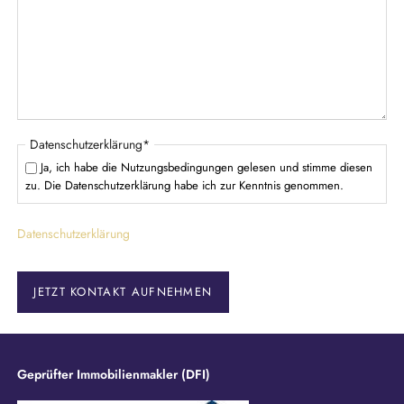
d
t
f
e
l
d
P
Datenschutzerklärung
*
f
Ja, ich habe die Nutzungsbedingungen gelesen und stimme diesen
l
zu. Die Datenschutzerklärung habe ich zur Kenntnis genommen.
i
c
Datenschutzerklärung
h
t
f
e
JETZT KONTAKT AUFNEHMEN
l
d
Geprüfter Immobilienmakler (DFI)