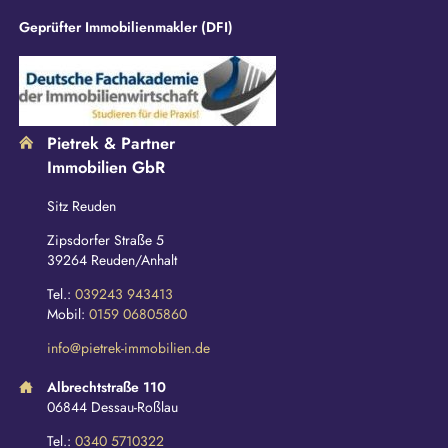
Geprüfter Immobilienmakler (DFI)
Pietrek & Partner
Immobilien GbR
Sitz Reuden
Zipsdorfer Straße 5
39264 Reuden/Anhalt
Tel.:
039243 943413
Mobil:
0159 06805860
info@pietrek-immobilien.de
Albrechtstraße 110
06844 Dessau-Roßlau
Tel.:
0340 5710322