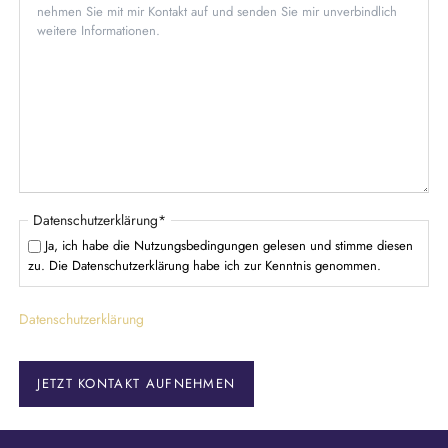
f
i
e
c
l
h
d
t
f
e
l
d
P
Datenschutzerklärung
*
f
Ja, ich habe die Nutzungsbedingungen gelesen und stimme diesen
l
zu. Die Datenschutzerklärung habe ich zur Kenntnis genommen.
i
c
Datenschutzerklärung
h
t
f
e
JETZT KONTAKT AUFNEHMEN
l
d