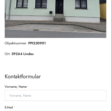
Objektnummer:
PPI230901
Ort:
39264 Lindau
Kontaktformular
P
Vorname, Name
*
f
l
i
c
P
E-Mail
*
h