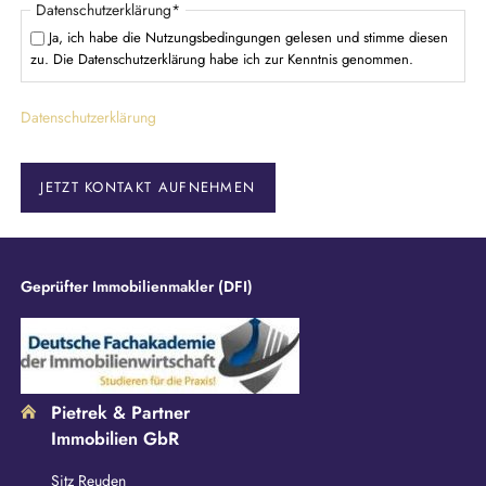
P
Datenschutzerklärung
*
f
Ja, ich habe die Nutzungsbedingungen gelesen und stimme diesen
l
zu. Die Datenschutzerklärung habe ich zur Kenntnis genommen.
i
c
Datenschutzerklärung
h
t
f
e
JETZT KONTAKT AUFNEHMEN
l
d
Geprüfter Immobilienmakler (DFI)
Pietrek & Partner
Immobilien GbR
Sitz Reuden