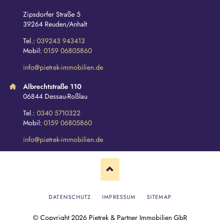
Zipsdorfer Straße 5
39264 Reuden/Anhalt
Tel.:
039243 943413
Mobil:
0159 06805860
info@pietrek-immobilien.de
Albrechtstraße 110
06844 Dessau-Roßlau
Tel.:
0340 5710322
Mobil:
0159 06805860
info@pietrek-immobilien.de
N
DATENSCHUTZ
IMPRESSUM
SITEMAP
A
V
© Copyright 2026 Pietrek & Partner Immobilien GbR
I