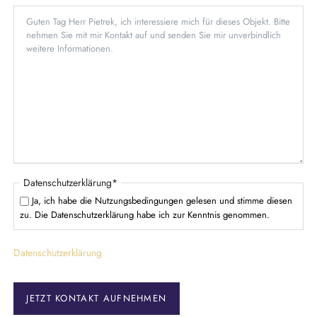
h
f
d
t
l
f
i
e
c
l
h
d
t
f
e
l
d
P
Datenschutzerklärung
*
f
Ja, ich habe die Nutzungsbedingungen gelesen und stimme diesen
l
zu. Die Datenschutzerklärung habe ich zur Kenntnis genommen.
i
c
Datenschutzerklärung
h
t
f
e
JETZT KONTAKT AUFNEHMEN
l