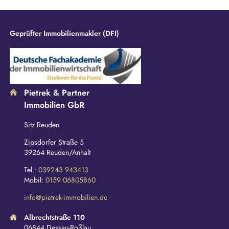
d
Geprüfter Immobilienmakler (DFI)
Pietrek & Partner
Immobilien GbR
Sitz Reuden
Zipsdorfer Straße 5
39264 Reuden/Anhalt
Tel.:
039243 943413
Mobil:
0159 06805860
info@pietrek-immobilien.de
Albrechtstraße 110
06844 Dessau-Roßlau