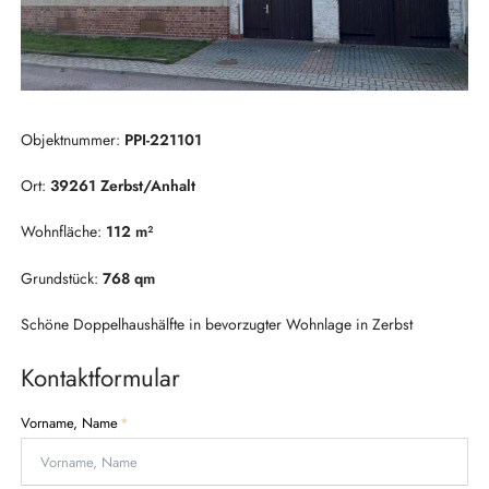
Objektnummer:
PPI-221101
Ort:
39261 Zerbst/Anhalt
Wohnfläche:
112 m²
Grundstück:
768 qm
Schöne Doppelhaushälfte in bevorzugter Wohnlage in Zerbst
Kontaktformular
P
Vorname, Name
*
f
l
i