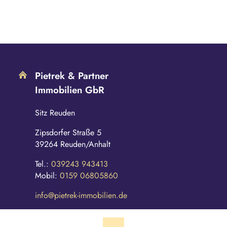
Pietrek & Partner
Immobilien GbR
Sitz Reuden
Zipsdorfer Straße 5
39264 Reuden/Anhalt
Tel.:
039243 943413
Mobil:
0159 06805860
info@pietrek-immobilien.de