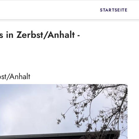
STARTSEITE
immobilienmakler-c
 in Zerbst/Anhalt -
immobilienmakler-o
Immobilienmakler 
Immobilienmakler D
st/Anhalt
Immobilie verkaufe
Immobilie verkaufe
Objekt News