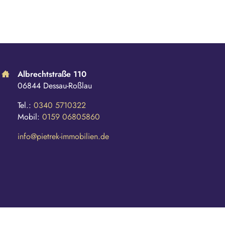
Albrechtstraße 110
06844 Dessau-Roßlau
Tel.:
0340 5710322
Mobil:
0159 06805860
info@pietrek-immobilien.de