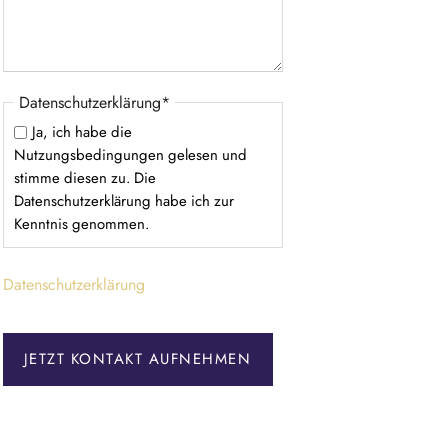
e
l
d
P
Datenschutzerklärung
*
f
Ja, ich habe die
l
Nutzungsbedingungen gelesen und
i
stimme diesen zu. Die
c
Datenschutzerklärung habe ich zur
h
Kenntnis genommen.
t
f
Datenschutzerklärung
e
l
d
JETZT KONTAKT AUFNEHMEN