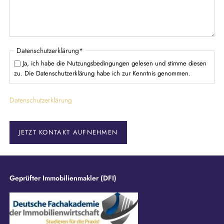
l
d
P
Datenschutzerklärung
*
f
Ja, ich habe die Nutzungsbedingungen gelesen und stimme diesen
l
zu. Die Datenschutzerklärung habe ich zur Kenntnis genommen.
i
c
Datenschutzerklärung
h
t
f
e
JETZT KONTAKT AUFNEHMEN
l
d
Geprüfter Immobilienmakler (DFI)