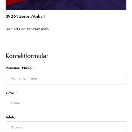
39261 Zerbst/Anhalt
-saniert und zentrumsnah-
Kontaktformular
P
Vorname, Name
*
f
l
i
c
P
E-Mail
*
h
f
t
l
f
i
e
c
Telefon
l
h
d
t
f