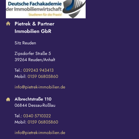
Pietrek & Partner
Immobilien GbR
Sitz Reuden
Zipsdorfer Straße 5
39264 Reuden/Anhalt
Tel.:
039243 943413
Mobil:
0159 06805860
info@pietrek-immobilien.de
Albrechtstraße 110
06844 Dessau-Roßlau
Tel.:
0340 5710322
Mobil:
0159 06805860
info@pietrek-immobilien.de