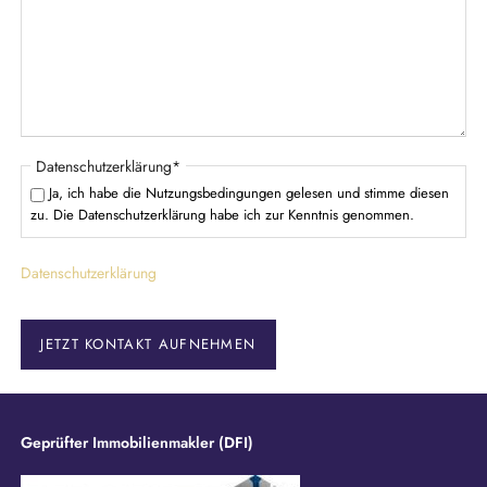
t
f
e
l
d
P
Datenschutzerklärung
*
f
Ja, ich habe die Nutzungsbedingungen gelesen und stimme diesen
l
zu. Die Datenschutzerklärung habe ich zur Kenntnis genommen.
i
c
Datenschutzerklärung
h
t
f
e
JETZT KONTAKT AUFNEHMEN
l
d
Geprüfter Immobilienmakler (DFI)