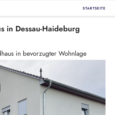
STARTSEITE
immobilienmakler-c
s in Dessau-Haideburg
immobilienmakler-o
Immobilienmakler 
dhaus in bevorzugter Wohnlage
Immobilienmakler D
Immobilie verkaufe
Immobilie verkaufe
Objekt News