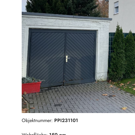
Objektnummer:
PPI231101
Wohnfläche:
150 qm