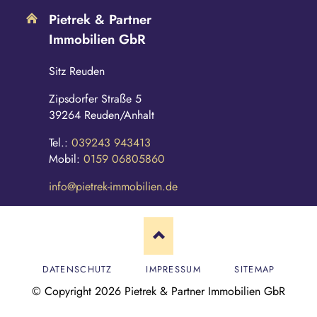
Pietrek & Partner
Immobilien GbR
Sitz Reuden
Zipsdorfer Straße 5
39264 Reuden/Anhalt
Tel.:
039243 943413
Mobil:
0159 06805860
info@pietrek-immobilien.de
N
DATENSCHUTZ
IMPRESSUM
SITEMAP
A
V
© Copyright 2026 Pietrek & Partner Immobilien GbR
I
G