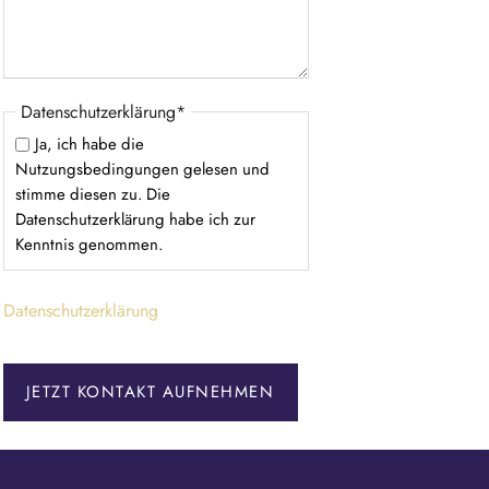
e
l
d
P
Datenschutzerklärung
*
f
Ja, ich habe die
l
Nutzungsbedingungen gelesen und
i
stimme diesen zu. Die
c
Datenschutzerklärung habe ich zur
h
Kenntnis genommen.
t
f
Datenschutzerklärung
e
l
d
JETZT KONTAKT AUFNEHMEN