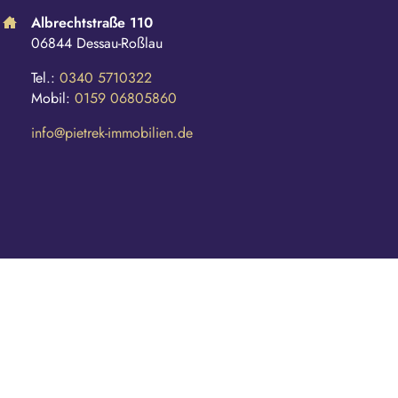
Albrechtstraße 110
06844 Dessau-Roßlau
Tel.:
0340 5710322
Mobil:
0159 06805860
info@pietrek-immobilien.de