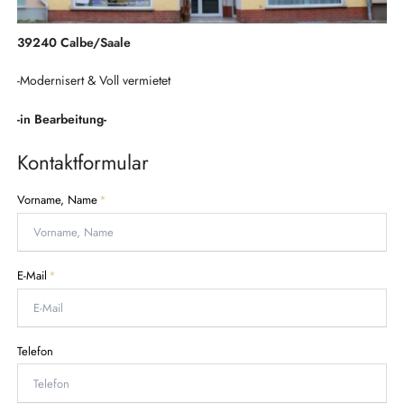
39240 Calbe/Saale
-Modernisert & Voll vermietet
-in Bearbeitung-
Kontaktformular
P
Vorname, Name
*
f
l
i
c
P
E-Mail
*
h
f
t
l
f
i
e
c
Telefon
l
h
d
t
f