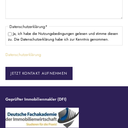
d
P
Datenschutzerklärung
*
f
Ja, ich habe die Nutzungsbedingungen gelesen und stimme diesen
l
zu. Die Datenschutzerklärung habe ich zur Kenntnis genommen.
i
c
Datenschutzerklärung
h
t
f
e
JETZT KONTAKT AUFNEHMEN
l
d
Geprüfter Immobilienmakler (DFI)