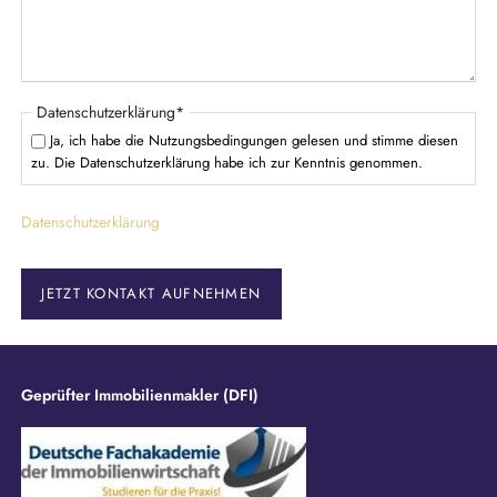
l
d
P
Datenschutzerklärung
*
f
Ja, ich habe die Nutzungsbedingungen gelesen und stimme diesen
l
zu. Die Datenschutzerklärung habe ich zur Kenntnis genommen.
i
c
Datenschutzerklärung
h
t
f
e
JETZT KONTAKT AUFNEHMEN
l
d
Geprüfter Immobilienmakler (DFI)