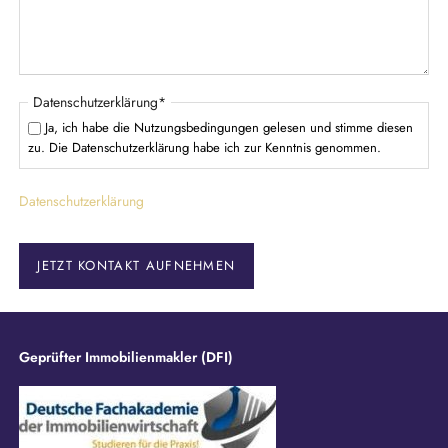
l
d
P
Datenschutzerklärung
*
f
Ja, ich habe die Nutzungsbedingungen gelesen und stimme diesen
l
zu. Die Datenschutzerklärung habe ich zur Kenntnis genommen.
i
c
Datenschutzerklärung
h
t
f
e
JETZT KONTAKT AUFNEHMEN
l
d
Geprüfter Immobilienmakler (DFI)