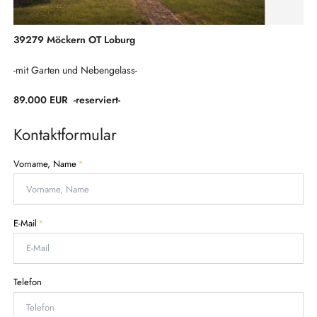
39279 Möckern OT Loburg
-mit Garten und Nebengelass-
89.000 EUR -reserviert-
Kontaktformular
P
Vorname, Name
*
f
l
i
c
P
E-Mail
*
h
f
t
l
f
i
e
c
Telefon
l
h
d
t
f