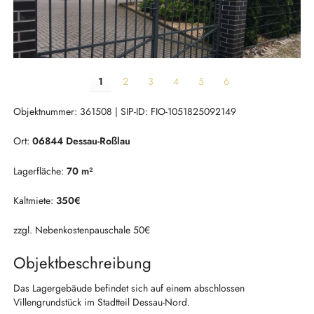
1
2
3
4
5
6
Objektnummer: 361508 | SIP-ID: FIO-1051825092149
Ort:
06844 Dessau-Roßlau
Lagerfläche:
70 m²
Kaltmiete:
350€
zzgl. Nebenkostenpauschale 50€
Objektbeschreibung
Das Lagergebäude befindet sich auf einem abschlossen
Villengrundstück im Stadtteil Dessau-Nord.