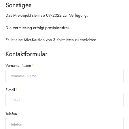
Sonstiges
Das Mietobjekt steht ab 09/2022 zur Verfügung.
Die Vermietung erfolgt provisionsfrei.
Es ist eine Miet-Kaution von 3 Kaltmieten zu entrichten.
Kontaktformular
P
Vorname, Name
*
f
l
i
c
P
E-Mail
*
h
f
t
l
f
i
e
c
Telefon
l
h
d
t
f