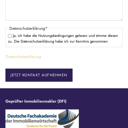
l
d
P
Datenschutzerklärung
*
f
Ja, ich habe die Nutzungsbedingungen gelesen und stimme diesen
l
zu. Die Datenschutzerklärung habe ich zur Kenntnis genommen.
i
c
Datenschutzerklärung
h
t
f
e
JETZT KONTAKT AUFNEHMEN
l
d
Geprüfter Immobilienmakler (DFI)