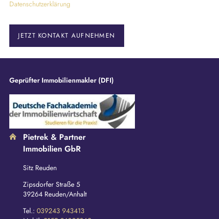
Datenschutzerklärung
h
t
f
e
JETZT KONTAKT AUFNEHMEN
l
d
Geprüfter Immobilienmakler (DFI)
Pietrek & Partner
Immobilien GbR
Sitz Reuden
Zipsdorfer Straße 5
39264 Reuden/Anhalt
Tel.:
039243 943413