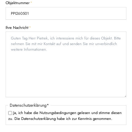
c
P
Objektnummer
*
l
h
f
d
t
l
f
i
e
c
P
Ihre Nachricht
*
l
h
f
d
t
l
f
i
e
c
l
h
d
t
f
e
l
d
P
Datenschutzerklärung
*
f
Ja, ich habe die Nutzungsbedingungen gelesen und stimme diesen
l
zu. Die Datenschutzerklärung habe ich zur Kenntnis genommen.
i
c